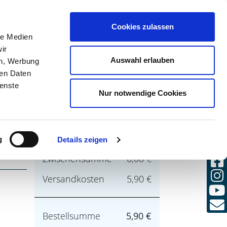
(0)
Cookies zulassen
CHE
ANMELDEN
DE / DE
le Medien
ir
Auswahl erlauben
en, Werbung
ren Daten
ienste
Nur notwendige Cookies
g
Details zeigen
umme
Zwischensumme
0,00 €
Versandkosten
5,90 €
Bestellsumme
5,90 €