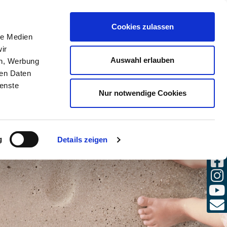
(0)
Cookies zulassen
SULENTE
LOGIN
DE / IT
le Medien
ir
Auswahl erlauben
en, Werbung
ren Daten
ienste
Nur notwendige Cookies
g
Details zeigen