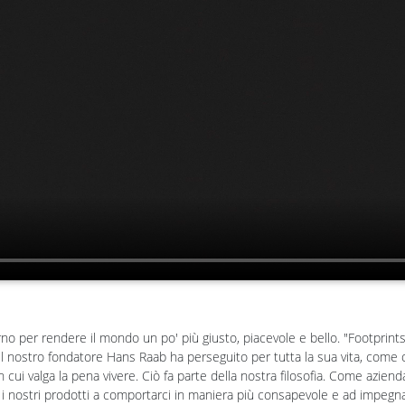
no per rendere il mondo un po' più giusto, piacevole e bello. "Footprint
Il nostro fondatore Hans Raab ha perseguito per tutta la sua vita, come obi
cui valga la pena vivere. Ciò fa parte della nostra filosofia. Come aziend
i nostri prodotti a comportarci in maniera più consapevole e ad impegna