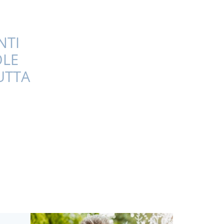
NTI
OLE
UTTA