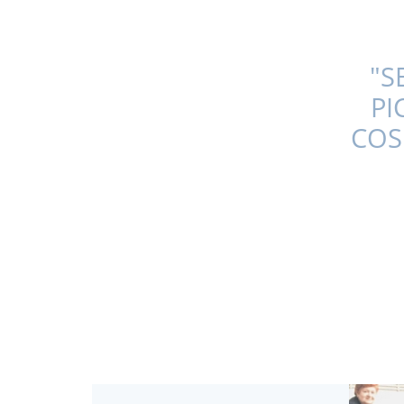
"S
PI
COS