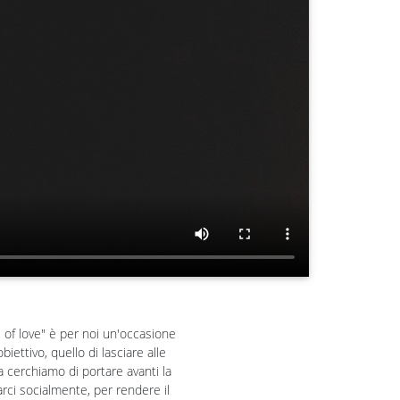
s of love" è per noi un'occasione
ettivo, quello di lasciare alle
a cerchiamo di portare avanti la
rci socialmente, per rendere il