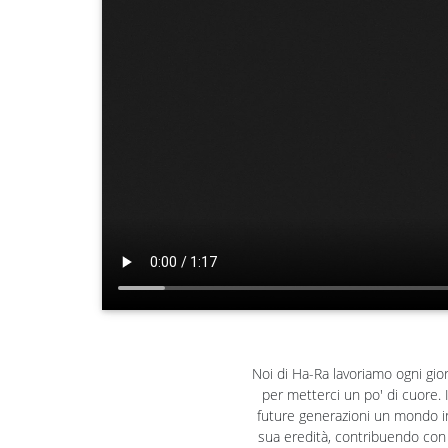
Noi di Ha-Ra lavoriamo ogni gior
per metterci un po' di cuore. 
future generazioni un mondo in 
sua eredità, contribuendo con 