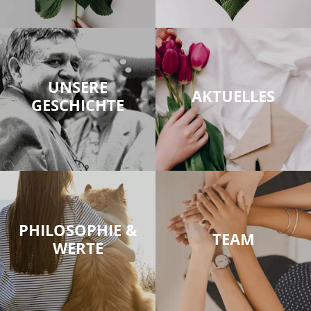
UNSERE
AKTUELLES
GESCHICHTE
PHILOSOPHIE &
TEAM
WERTE