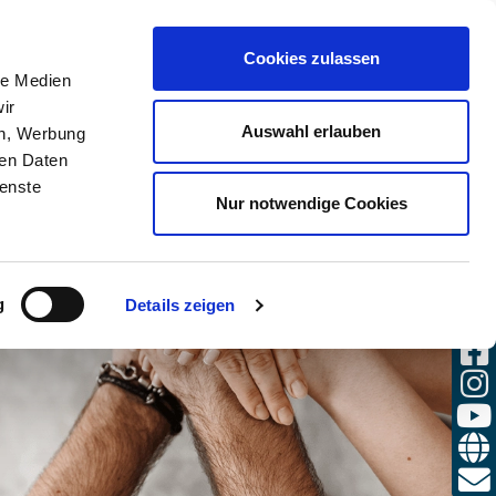
(0)
Cookies zulassen
CHE
ANMELDEN
DE / DE
le Medien
ir
Auswahl erlauben
en, Werbung
ren Daten
ienste
Nur notwendige Cookies
g
Details zeigen